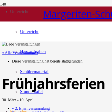
Margeriten-Sch
Unterricht
Unterricht
Hausaufgaben
« Alle Veranstaltungen
Diese Veranstaltung hat bereits stattgefunden.
Schülermaterial
Frühjahrsferien
Stundentafel
30. März
-
10. April
«
2. Elternversammlung
Kalender