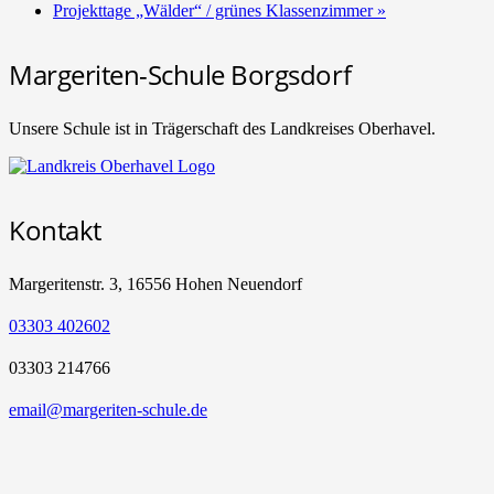
Projekttage „Wälder“ / grünes Klassenzimmer
»
Margeriten-Schule Borgsdorf
Unsere Schule ist in Trägerschaft des Landkreises Oberhavel.
Kontakt
Margeritenstr. 3, 16556 Hohen Neuendorf
03303 402602
03303 214766
email@margeriten-schule.de