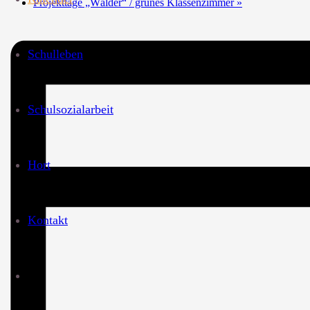
Projekttage „Wälder“ / grünes Klassenzimmer
»
Schulleben
Schulsozialarbeit
Hort
Kontakt