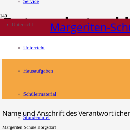
Service
Datenschutzerk
Margeriten-Sch
Unterricht
Unterricht
Hausaufgaben
Schülermaterial
Name und Anschrift des Verantwortlichen
Stundentafel
Margeriten-Schule Borgsdorf