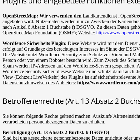
Plugins und eingebettete Funktionen ext
OpenStreetMap: Wir verwenden den
Landkartendienst „OpenStr
angeboten wird. Nutzerdaten werden nur zu Zwecken der Kartendarstel
nach Artikel 6 Absatz 1 Buchstabe f) DSGVO. Zu diesen Daten gehöre
OpenStreetMap Foundation (OSMF); Website:
https://www.openstre
Wordfence Sicherheits Plugin:
Diese Website wird mit dem Dienst „
erfolgt auf Grundlage des berechtigten Interesses im Sinne der DSG
Die Website nutzt Wordfence Security zum Schutz vor Viren und Malw
Person oder von einem Roboter besucht wird. Zum Zweck des Schutze
Spam werden IP-Adressen auf den Wordfence-Servern gespeichert. Als
Wordfence Security sichert diesese Website und schützt damit auch d
View (Echtzeit LiveVerkehr) des PlugIns ist auf sicherheitsrelevant
Datenschutzhinweisen des Anbieters:
https://www.wordfence.com/p
Betroffenenrechte (Art. 13 Absatz 2 Buchs
Sie können folgende Rechte geltend machen: Auskunft/ Akteneinsic
verarbeiteten personenbezogenen Daten zu erhalten.
Berichtigung (Art. 13 Absatz 2 Buchst. b DSGVO)
Sind bei uns gespeicherte personenbezogene Daten unrichtig oder unv