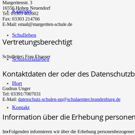
Margeritenstr. 3
16556 Hohen Neuendorf
Kalender
Tel: 03303 402602
Fax: 03303 214766
E-Mail: email@margeriten-schule.de
Schulleben
Vertretungsberechtigt
Schulleiter: Frau Elsasser
Schulsozialarbeit
Kontaktdaten der oder des Datenschutzbe
Hort
Gudrun Unger
Tel: 03391/7007031
E-Mail:
datenschutz-schulen-np@schulaemter.brandenburg.de
Kontakt
Information über die Erhebung persone
Im Folgenden informieren wir über die Erhebung personenbezogener D