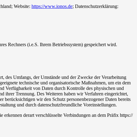
chland; Website:
https://www.ionos.de
; Datenschutzerklärung:
hres Rechners (i.e.S. Ihrem Betriebssystem) gespeichert wird.
Art, des Umfangs, der Umstände und der Zwecke der Verarbeitung
n geeignete technische und organisatorische Maßnahmen, um ein dem
und Verfügbarkeit von Daten durch Kontrolle des physischen und
und ihrer Trennung. Des Weiteren haben wir Verfahren eingerichtet,
r berücksichtigen wir den Schutz personenbezogener Daten bereits
taltung und durch datenschutzfreundliche Voreinstellungen.
e erkennen derart verschlüsselte Verbindungen an dem Präfix https://