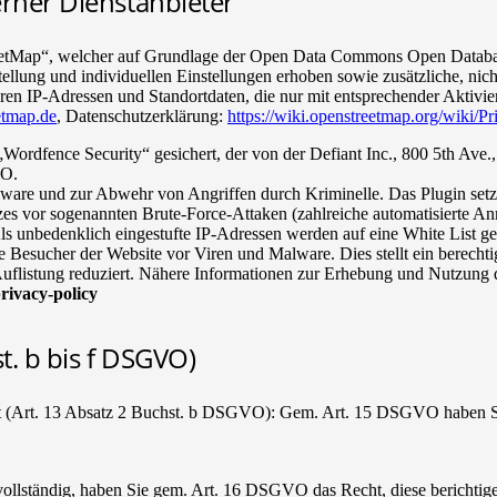
erner Dienstanbieter
eetMap“, welcher auf Grundlage der Open Data Commons Open Datab
lung und individuellen Einstellungen erhoben sowie zusätzliche, nicht
n IP-Adressen und Standortdaten, die nur mit entsprechender Aktivie
etmap.de
, Datenschutzerklärung:
https://wiki.openstreetmap.org/wiki/P
Wordfence Security“ gesichert, der von der Defiant Inc., 800 5th Ave
VO.
are und zur Abwehr von Angriffen durch Kriminelle. Das Plugin setzt 
s vor sogenannten Brute-Force-Attaken (zahlreiche automatisierte An
 unbedenklich eingestufte IP-Adressen werden auf eine White List ges
ie Besucher der Website vor Viren und Malware. Dies stellt ein berecht
e Auflistung reduziert. Nähere Informationen zur Erhebung und Nutzung
rivacy-policy
t. b bis f DSGVO)
ht (Art. 13 Absatz 2 Buchst. b DSGVO): Gem. Art. 15 DSGVO haben Sie
ollständig, haben Sie gem. Art. 16 DSGVO das Recht, diese berichtige