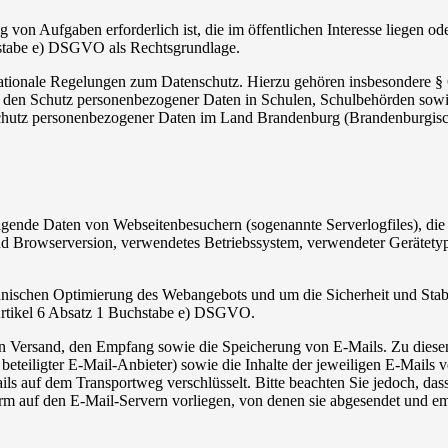
on Aufgaben erforderlich ist, die im öffentlichen Interesse liegen od
hstabe e) DSGVO als Rechtsgrundlage.
ionale Regelungen zum Datenschutz. Hierzu gehören insbesondere § 
 den Schutz personenbezogener Daten in Schulen, Schulbehörden sow
hutz personenbezogener Daten im Land Brandenburg (Brandenburgis
lgende Daten von Webseitenbesuchern (sogenannte Serverlogfiles), die 
d Browserversion, verwendetes Betriebssystem, verwendeter Gerätetyp,
hnischen Optimierung des Webangebots und um die Sicherheit und Stab
 Artikel 6 Absatz 1 Buchstabe e) DSGVO.
n Versand, den Empfang sowie die Speicherung von E-Mails. Zu dies
 beteiligter E-Mail-Anbieter) sowie die Inhalte der jeweiligen E-Mails
auf dem Transportweg verschlüsselt. Bitte beachten Sie jedoch, dass E
rm auf den E-Mail-Servern vorliegen, von denen sie abgesendet und 