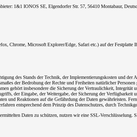
nbieter: 1&1 IONOS SE, Elgendorfer Str. 57, 56410 Montabaur, Deuts
efox, Chrome, Microsoft Explorer/Edge, Safari etc.) auf der Festplatte I
chtigung des Stands der Technik, der Implementierungskosten und der 
Ausmaßes der Bedrohung der Rechte und Freiheiten natürlicher Persone
n gehört insbesondere die Sicherung der Vertraulichkeit, Integrität 
griffs, der Eingabe, der Weitergabe, der Sicherung der Verfügbarkeit 
en und Reaktionen auf die Gefährdung der Daten gewährleisten. Ferne
fahren entsprechend dem Prinzip des Datenschutzes, durch Technikges
rmittelten Daten zu schützen, nutzen wir eine SSL-Verschlüsselung. Si