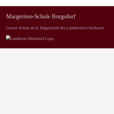
Margeriten-Schule Borgsdorf
Unsere Schule ist in Trägerschaft des Landkreises Oberhavel.
Kontakt
Margeritenstr. 3, 16556 Hohen Neuendorf
03303 402602
03303 214766
email@margeriten-schule.de